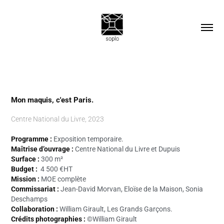
Mon maquis, c'est Paris.
Centre National du Livre, 2023
Programme :
Exposition temporaire.
Maîtrise d’ouvrage :
Centre National du Livre et Dupuis
Surface :
300 m²
Budget :
4 500
€HT
Mission :
MOE complète
Commissariat :
Jean-David Morvan,
Elo
ï
se de la Maison, Sonia
Deschamps
Collaboration :
William Girault, Les Grands Garçons.
Crédits photographies :
©William Girault